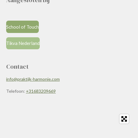
Aan
g
es
l
oten bij
School of Touch
Tikva Nederland
Contact
info@praktijk-harmonie.com
Telefoon:
+31683209669