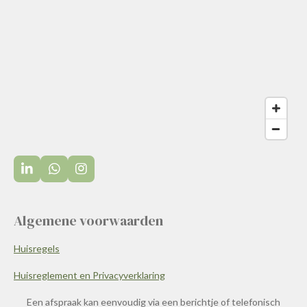
L
W
I
i
h
n
n
a
s
k
t
t
Algemene voorwaarden
e
s
a
d
A
g
I
p
r
Huisregels
n
p
a
m
Huisreglement en Privacyverklaring
Een afspraak kan eenvoudig via een berichtje of telefonisch